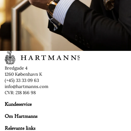
Bredgade 4
1260 København K
(+45) 33 33 09 63
info@hartmanns.com
CVR: 218 166 98
Kundeservice
Refusionspolitik
Om Hartmanns
Politik om beskyttelse af persondata
Servicevilkår
Relevante links