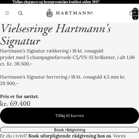
Tidløs elegance og kompromisløs kvalitet siden 1997
Varer 
alt i
kurven
0
Vielsesringe Hartmann's
Signatur
Hartmann’s Signatur rækkering i 18 kt. rosaguld
prydet med 5 champagnefarvede C5/VS-SI brillanter, i alt 1,06
ct. Kr. 39.500,-
Hartmann's Signatur herrering i 18 kt. rosaguld 4,5 mm kr.
29.900,-
Pris er for sættet.
kr. 69.400
Tilføj til kurven
Book rådgivning
Er du i tvivl?
Book uforpligtende rådgivning hos os
. Vores