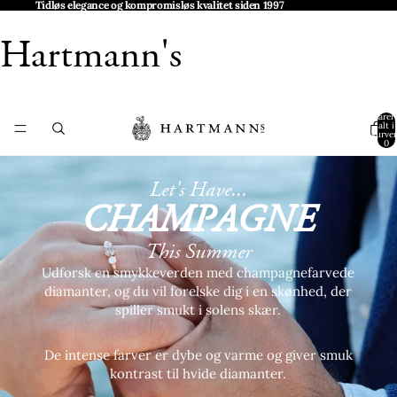
Tidløs elegance og kompromisløs kvalitet siden 1997
Hartmann's
Varer 
alt i
kurven
0
Let's Have...
CHAMPAGNE
This Summer
Udforsk en smykkeverden med champagnefarvede
diamanter, og du vil forelske dig i en skønhed, der
spiller smukt i solens skær.
De intense farver er dybe og varme og giver smuk
kontrast til hvide diamanter.