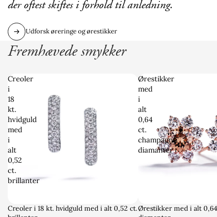
der oftest skiftes i forhold til anledning.
Udforsk øreringe og ørestikker
Fremhævede smykker
Creoler
Ørestikker
i
med
18
i
kt.
alt
hvidguld
0,64
med
ct.
i
champagne
alt
diamanter
0,52
ct.
brillanter
Creoler i 18 kt. hvidguld med i alt 0,52 ct.
Ørestikker med i alt 0,6