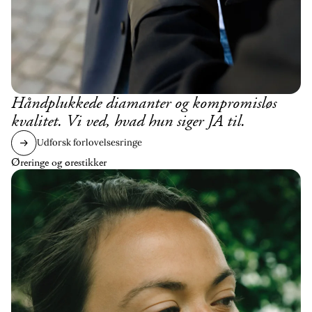
Håndplukkede diamanter og kompromisløs
kvalitet. Vi ved, hvad hun siger JA til.
Udforsk forlovelsesringe
Øreringe og ørestikker