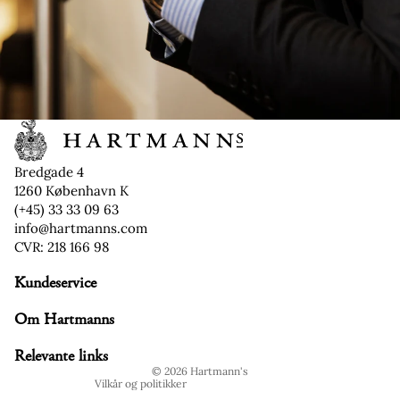
Bredgade 4
1260 København K
(+45) 33 33 09 63
info@hartmanns.com
CVR: 218 166 98
Kundeservice
Refusionspolitik
Om Hartmanns
Politik om beskyttelse af persondata
Servicevilkår
Relevante links
© 2026
Hartmann's
Vilkår og politikker