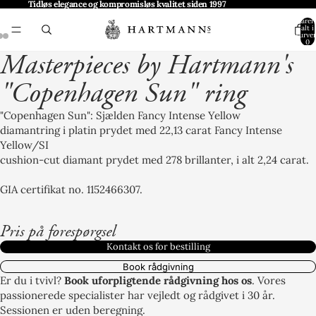
Tidløs elegance og kompromisløs kvalitet siden 1997
produkt
produkt
Varer 
alt i
kurven
0
Masterpieces by Hartmann's
"Copenhagen Sun" ring
"Copenhagen Sun": Sjælden Fancy Intense Yellow
diamantring i platin prydet med 22,13 carat Fancy Intense
Yellow/SI
cushion-cut diamant prydet med 278 brillanter, i alt 2,24 carat.
GIA certifikat no. 1152466307.
Pris på forespørgsel
Kontakt os for bestilling
Book rådgivning
Er du i tvivl?
Book uforpligtende rådgivning hos os
. Vores
passionerede specialister har vejledt og rådgivet i 30 år.
Sessionen er uden beregning.