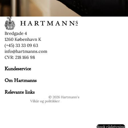
Bredgade 4
1260 København K
(+45) 33 33 09 63
info@hartmanns.com
CVR: 218 166 98
Kundeservice
Refusionspolitik
Om Hartmanns
Politik om beskyttelse af persondata
Servicevilkår
Relevante links
© 2026
Hartmann's
Vilkår og politikker
Book rådgivning