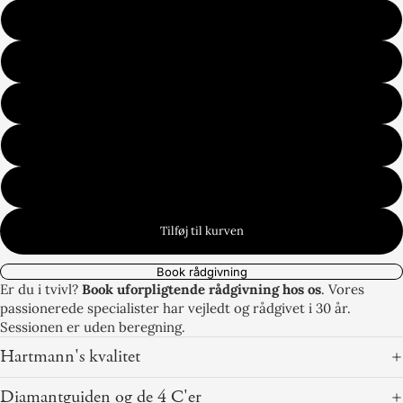
50
51
52
53
54
Tilføj til kurven
Book rådgivning
Er du i tvivl?
Book uforpligtende rådgivning hos os
. Vores
passionerede specialister har vejledt og rådgivet i 30 år.
Sessionen er uden beregning.
Hartmann's kvalitet
Diamantguiden og de 4 C'er