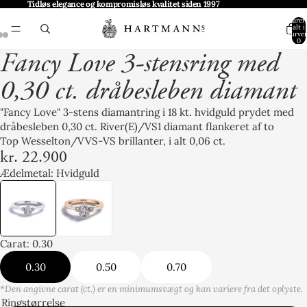
Tidløs elegance og kompromisløs kvalitet siden 1997
produkt
produkt
Varer 
alt i
kurven
0
Fancy Love 3-stensring med
0,30 ct. dråbesleben diamant
"Fancy Love" 3-stens diamantring i 18 kt. hvidguld prydet med
dråbesleben 0,30 ct. River(E)/VS1 diamant flankeret af to
Top Wesselton/VVS-VS brillanter, i alt 0,06 ct.
kr. 22.900
Ædelmetal: Hvidguld
Carat: 0.30
0.30
0.50
0.70
*Den angivne carat (ct.) er en minimumsvægt og kan variere fra det oplyste.
Ringstørrelse