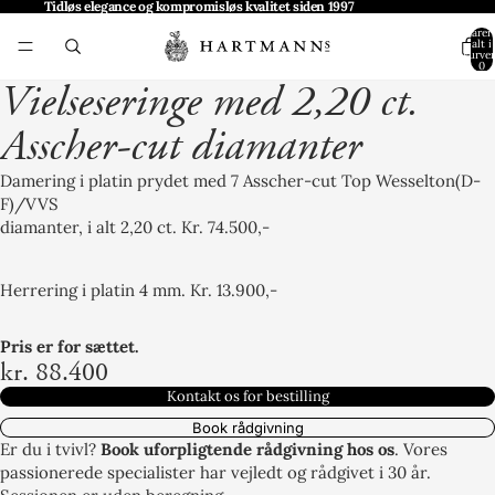
Tidløs elegance og kompromisløs kvalitet siden 1997
Varer 
alt i
kurven
0
Vielseseringe med 2,20 ct.
Asscher-cut diamanter
Damering i platin prydet med 7 Asscher-cut Top Wesselton(D-
F)/VVS
diamanter, i alt 2,20 ct. Kr. 74.500,-
Herrering i platin 4 mm. Kr. 13.900,-
Pris er for sættet.
kr. 88.400
Kontakt os for bestilling
Book rådgivning
Er du i tvivl?
Book uforpligtende rådgivning hos os
. Vores
passionerede specialister har vejledt og rådgivet i 30 år.