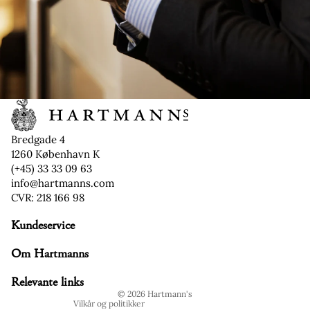
Bredgade 4
1260 København K
(+45) 33 33 09 63
info@hartmanns.com
CVR: 218 166 98
Kundeservice
Refusionspolitik
Om Hartmanns
Politik om beskyttelse af persondata
Servicevilkår
Relevante links
© 2026
Hartmann's
Vilkår og politikker