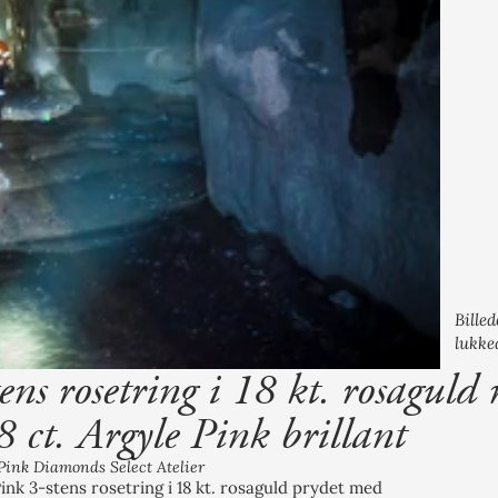
Bille
lukke
tens rosetring i 18 kt. rosaguld
8 ct. Argyle Pink brillant
Pink Diamonds Select Atelier
ink 3-stens rosetring i 18 kt. rosaguld prydet med