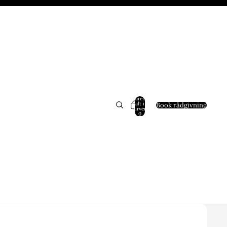
Varer i
alt i
Book rådgivning
kurven:
0